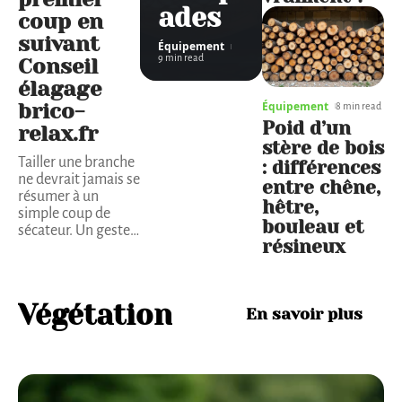
ades
coup en
suivant
Équipement
9 min read
Conseil
élagage
Équipement
brico-
8 min read
Poid d’un
relax.fr
stère de bois
Tailler une branche
: différences
ne devrait jamais se
entre chêne,
résumer à un
hêtre,
simple coup de
bouleau et
sécateur. Un geste
…
résineux
Végétation
En savoir plus