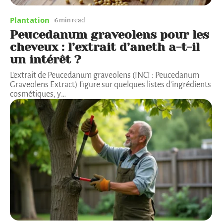
Plantation
6 min read
Peucedanum graveolens pour les
cheveux : l’extrait d’aneth a-t-il
un intérêt ?
L'extrait de Peucedanum graveolens (INCI : Peucedanum
Graveolens Extract) figure sur quelques listes d'ingrédients
cosmétiques, y
…