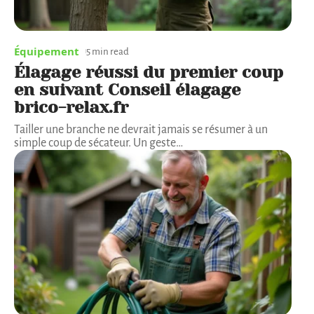
Équipement
5 min read
Élagage réussi du premier coup
en suivant Conseil élagage
brico-relax.fr
Tailler une branche ne devrait jamais se résumer à un
simple coup de sécateur. Un geste
…