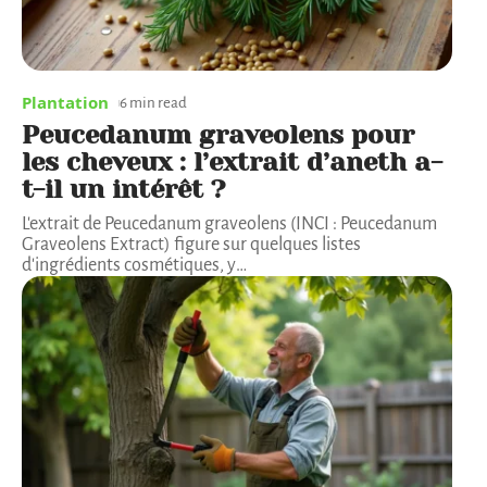
Plantation
6 min read
Peucedanum graveolens pour
les cheveux : l’extrait d’aneth a-
t-il un intérêt ?
L'extrait de Peucedanum graveolens (INCI : Peucedanum
Graveolens Extract) figure sur quelques listes
d'ingrédients cosmétiques, y
…