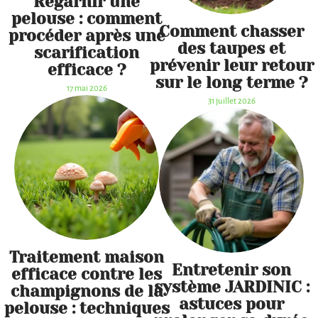
Regarnir une
pelouse : comment
Comment chasser
procéder après une
des taupes et
scarification
prévenir leur retour
efficace ?
sur le long terme ?
17 mai 2026
31 juillet 2026
Traitement maison
Entretenir son
efficace contre les
système JARDINIC :
champignons de la
astuces pour
pelouse : techniques