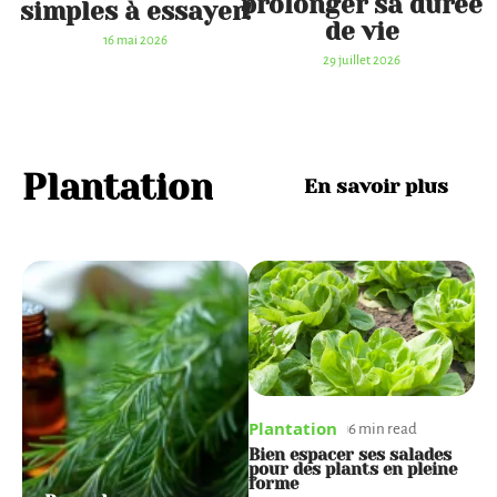
prolonger sa durée
simples à essayer!
de vie
16 mai 2026
29 juillet 2026
Plantation
En savoir plus
Plantation
Plantation
P
6 min read
6 min read
Quand planter les patates
Bien espacer ses salades
M
douces et combien de
pour des plants en pleine
s
temps avant la récolte ?
forme
v