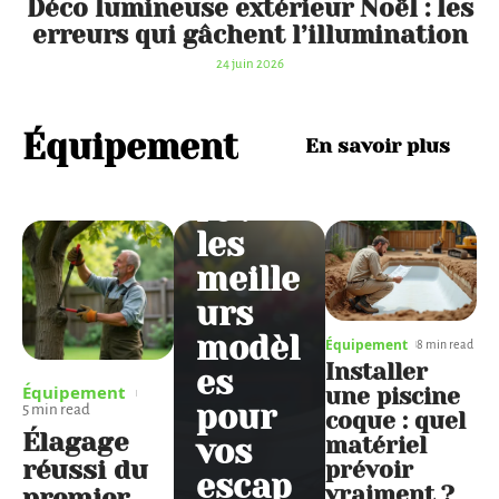
Déco lumineuse extérieur Noël : les
erreurs qui gâchent l’illumination
Hama
24 juin 2026
c
mous
Équipement
En savoir plus
tiquai
re :
les
meille
urs
modèl
Équipement
8 min read
Installer
es
Équipement
une piscine
pour
5 min read
coque : quel
Élagage
matériel
vos
réussi du
prévoir
escap
vraiment ?
premier