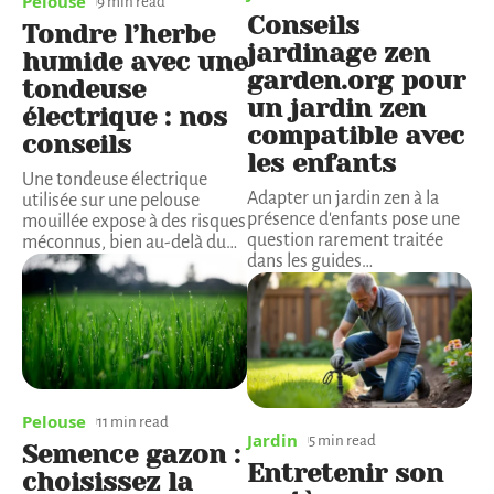
Pelouse
9 min read
Conseils
Tondre l’herbe
jardinage zen
humide avec une
garden.org pour
tondeuse
un jardin zen
électrique : nos
compatible avec
conseils
les enfants
Une tondeuse électrique
Adapter un jardin zen à la
utilisée sur une pelouse
présence d'enfants pose une
mouillée expose à des risques
question rarement traitée
méconnus, bien au-delà du
…
dans les guides
…
Pelouse
11 min read
Jardin
5 min read
Semence gazon :
Entretenir son
choisissez la