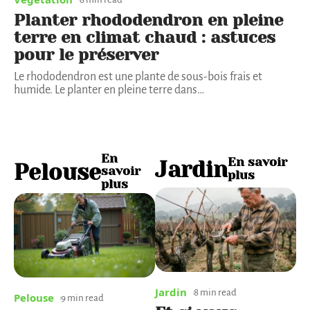
Planter rhododendron en pleine
terre en climat chaud : astuces
pour le préserver
Le rhododendron est une plante de sous-bois frais et
humide. Le planter en pleine terre dans
…
En
En savoir
Jardin
Pelouse
savoir
plus
plus
Jardin
8 min read
Pelouse
9 min read