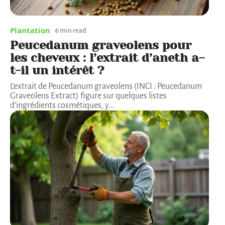
Plantation
6 min read
Peucedanum graveolens pour
les cheveux : l’extrait d’aneth a-
t-il un intérêt ?
L'extrait de Peucedanum graveolens (INCI : Peucedanum
Graveolens Extract) figure sur quelques listes
d'ingrédients cosmétiques, y
…