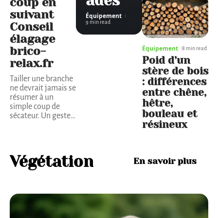
ades
coup en
suivant
Équipement
9 min read
Conseil
élagage
Équipement
brico-
8 min read
Poid d’un
relax.fr
stère de bois
Tailler une branche
: différences
ne devrait jamais se
entre chêne,
résumer à un
hêtre,
simple coup de
bouleau et
sécateur. Un geste
…
résineux
Végétation
En savoir plus