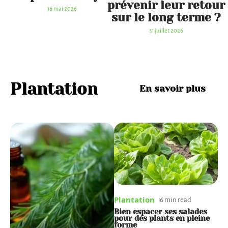
prévenir leur retour
16 mai 2026
sur le long terme ?
31 juillet 2026
Plantation
En savoir plus
Plantation
Plantation
P
6 min read
6 min read
Quand planter les patates
Bien espacer ses salades
M
douces et combien de
pour des plants en pleine
s
temps avant la récolte ?
forme
v