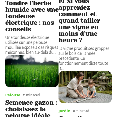
Et si vous
Tondre l’herbe
appreniez
humide avec une
comment et
tondeuse
quand tailler
électrique : nos
une vigne en
conseils
moins d’une
Une tondeuse électrique
heure ?
utilisée sur une pelouse
mouillée expose à des risques
La vigne produit ses grappes
méconnus, bien au-delà du
…
sur le bois de l'année
précédente. Ce
fonctionnement dicte toute
la
…
Pelouse
11 min read
Semence gazon :
choisissez la
Jardin
8 min read
pelouse idéale