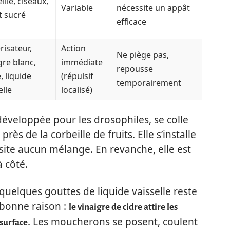
ille, ciseaux,
Variable
nécessite un appât
t sucré
efficace
risateur,
Action
Ne piège pas,
gre blanc,
immédiate
repousse
, liquide
(répulsif
temporairement
elle
localisé)
éveloppée pour les drosophiles, se colle
rès de la corbeille de fruits. Elle s’installe
ite aucun mélange. En revanche, elle est
à côté.
 quelques gouttes de liquide vaisselle reste
 bonne raison :
le vinaigre de cidre attire les
. Les moucherons se posent, coulent
 surface