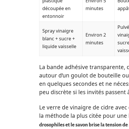
plastique
Environ 5
Boute
découpée en
minutes
appâ
entonnoir
Pulvé
Spray vinaigre
Environ 2
vinai
blanc + sucre +
minutes
sucre
liquide vaisselle
vaiss
La bande adhésive transparente, d
autour d’un goulot de bouteille ou p
en quelques secondes et ne nécess
peu discrète si les invités passent 
Le verre de vinaigre de cidre avec
la méthode la plus citée pour une
drosophiles et le savon brise la tension de