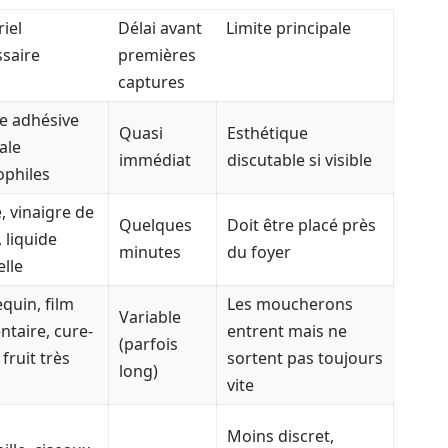
iel
Délai avant
Limite principale
saire
premières
captures
e adhésive
Quasi
Esthétique
ale
immédiat
discutable si visible
ophiles
, vinaigre de
Quelques
Doit être placé près
, liquide
minutes
du foyer
elle
quin, film
Les moucherons
Variable
ntaire, cure-
entrent mais ne
(parfois
 fruit très
sortent pas toujours
long)
vite
Moins discret,