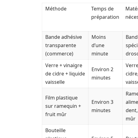
Méthode
Temps de
Matér
préparation
néces
Bande adhésive
Moins
Band
transparente
d’une
spéci
(commerce)
minute
dros
Verre + vinaigre
Verre
Environ 2
de cidre + liquide
cidre
minutes
vaisselle
vaiss
Rame
Film plastique
Environ 3
alime
sur ramequin +
minutes
dent,
fruit mûr
mûr
Bouteille