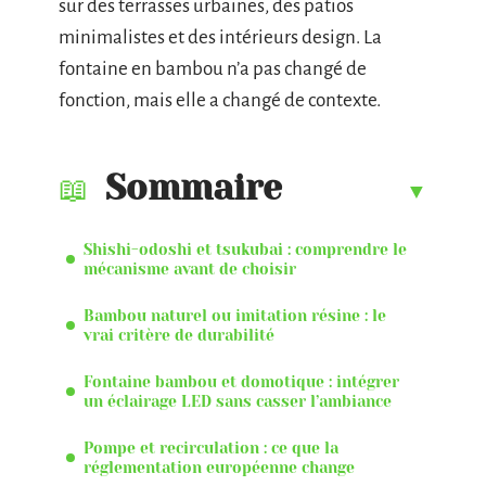
sur des terrasses urbaines, des patios
minimalistes et des intérieurs design. La
fontaine en bambou n’a pas changé de
fonction, mais elle a changé de contexte.
Sommaire
Shishi-odoshi et tsukubai : comprendre le
mécanisme avant de choisir
Bambou naturel ou imitation résine : le
vrai critère de durabilité
Fontaine bambou et domotique : intégrer
un éclairage LED sans casser l’ambiance
Pompe et recirculation : ce que la
réglementation européenne change