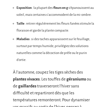
Exposition
: la plupart des
fleurs en g
s’épanouissent au
soleil, mais certaines s’accommodent de la mi-ombre.
Taille
: retirer régulièrement les fleurs fanées stimule la
floraison et garde la plante compacte.
Maladies
: si des taches apparaissent sur le feuillage,
surtout par temps humide, privilégiez des solutions
naturelles comme la décoction de prêle ou le purin
d’ortie.
À l’automne, coupez les tiges sèches des
plantes vivaces
. Les touffes de
géraniums
ou
de
gaillardes
traverseront l’hiver sans
difficulté et repartiront dès que les
températures remonteront. Pour dynamiser
vos massifs au sortir de l’hiver, pensez à