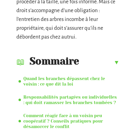
procéder à la taille, une fois informé. Mais ce
droit s’accompagne d’une obligation :
l’entretien des arbres incombe à leur
propriétaire, qui doit s’assurer qu’ils ne
débordent pas chez autrui.
Sommaire
Quand les branches dépassent chez le
voisin : ce que dit la loi
Responsabilités partagées ou individuelles
: qui doit ramasser les branches tombées ?
Comment réagir face à un voisin peu
coopératif ? Conseils pratiques pour
désamorcer le conflit